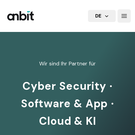
Logo der anbit GmbH – IT-Dienstleister für Cyber-Sicherh
DE
Open
Wir sind Ihr Partner für
Cyber Security ·
Software & App ·
Cloud & KI