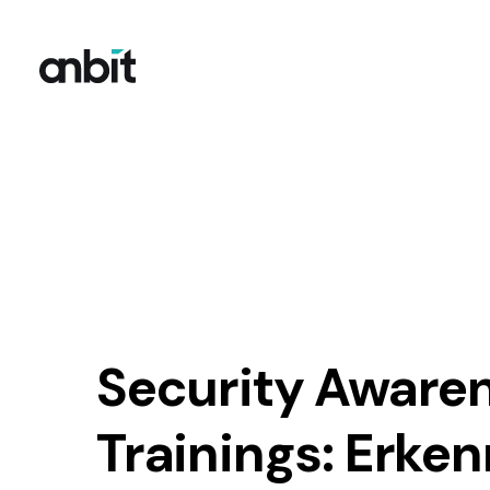
Logo der anbit GmbH – IT-Dienstleister für Cyber-Siche
Security Aware
Trainings: Erken