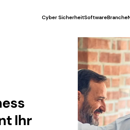
rheit, Managed IT und Softwareentwicklung.
Cyber Sicherheit
Software
Branche
ness
nt Ihr